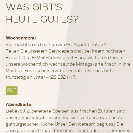
WAS GIBT'S
HEUTE GUTES?
Wochenmenu
Sie möchten sich schon am PC Appetit holen?
Teilen Sie unserem Servicepersonal bei Ihrem nächsten
Besuch Ihre E-Mail-Adresse mit – und wir liefern Ihnen
unsere wöchentlich wechselnde Mittagskarte frisch in Ihre
Mailbox. Für Tischreservationen rufen Sie uns bitte
frühzeitig an unter +423 232 11 17.
PDF
Abendkarte
Liebevoll zubereitete Speisen aus frischen Zutaten sind
unsere Spezialität! Lassen Sie sich verführen von bester,
gutbürgerlicher Küche. Unser Serviceteam begrüsst Sie
dazu gerne auch mal stilecht im Dirndl oder in Lederhosen.