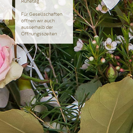
Ruhetag
Für Gesellschaften
öffnen wir auch
ausserhalb der
Öffnungsszeiten