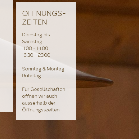
ÖFFNUNGS-
ZEITEN
Dienstag bis
Samstag
11:00 - 14:00
16:30 - 23:00
Sonntag & Montag
n
Ruhetag
Für Gesellschaften
öffnen wir auch
ausserhalb der
Öffnungsszeiten